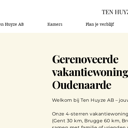
en Huyze AB
Kamers
Plan je verblijf
Gerenoveerde
vakantiewonin
Oudenaarde
Welkom bij Ten Huyze AB – jou
Onze 4-sterren vakantiewoning
(Gent 30 km, Brugge 60 km, Br
samen met familie of vrienden v