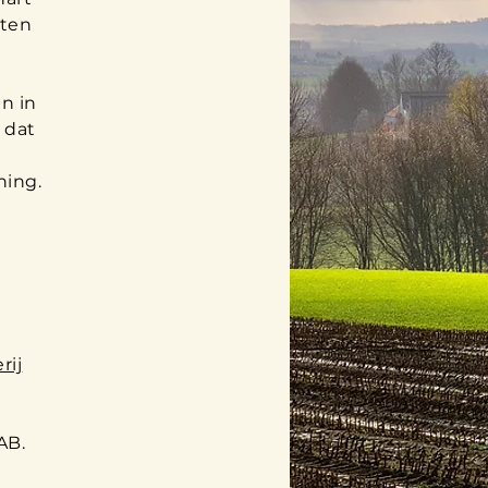
hten
n in
 dat
ning.
rij
AB.