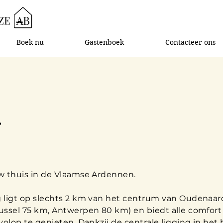
Boek nu
Gastenboek
Contacteer ons
g
w thuis in de Vlaamse Ardennen.
 ligt op slechts 2 km van het centrum van Oudenaar
ussel 75 km, Antwerpen 80 km) en biedt alle comfor
olop te genieten. Dankzij de centrale ligging in het 