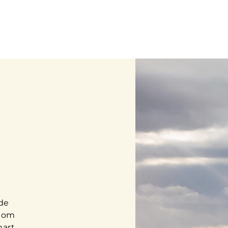
de
t om
hart