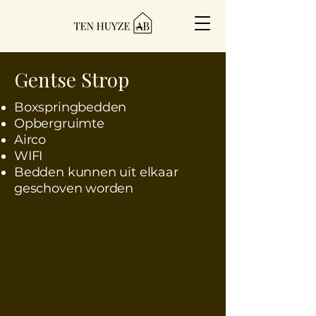
Gentse Strop
Boxspringbedden
Opbergruimte
Airco
WIFI
Bedden kunnen uit elkaar
geschoven worden
Airco, BBQ op houtskool, bedlinnen,
haardroger, koffiemachine,
kookgerei, vaatwasser,
vloerverwarming, WiFi, strijkplank
en -ijzer, uitgeruste keuken,
microgolf, oven, privétuin, koelkast,
toaster, kabeltv, wasmachine,
stofzuiger