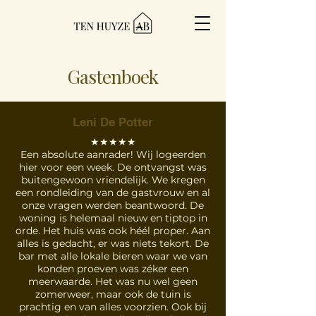
Gastenboek
Leni De Potter
★★★★★
Een absolute aanrader! Wij logeerden
hier voor een week. De ontvangst was
buitengewoon vriendelijk. We kregen
een rondleiding van de gastvrouw en al
onze vragen werden beantwoord. De
woning is helemaal nieuw en tiptop in
orde. Het huis was ook héél proper. Aan
alles is gedacht, er was niets tekort. De
bar met alle lokale bieren waar we van
konden proeven was zéker een
meerwaarde. Het was nu wel geen
zomerweer, maar ook de tuin is
prachtig en van alles voorzien. Ook bij